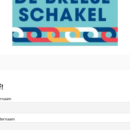
f!
rnaam
ternaam